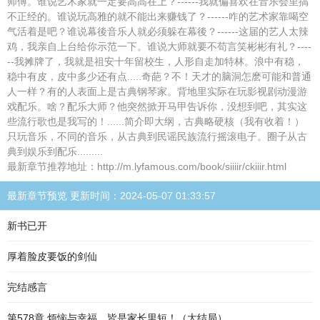
师傅。谁说艺术家就一定要高高在上？------我就偏喜欢在音乐会里搞
不正经的。谁说玩高雅的就不能出来赚钱了？------咋的艺术家靠喝空
气活着是吧？谁说幕後音乐人就必须躲在幕後？------这届的艺人太辣
鸡，我亲自上台给你示范一下。谁说大师就要不苟言笑彬彬有礼？----
--我摊牌了，我就是祖安十年留校生，人形自走加特林。浪中有稳，
稳中有皮，皮中多少还有点.....奇葩？不！天才的脑洞怎麽可能和普通
人一样？有的人表面上是古典钢琴家。背地里实际在玩影视剧动漫游
戏配乐。啥？配乐大师？他突然掀开马甲告诉你，没想到吧，其实这
些流行歌也是我写的！......简介即大纲，古典略硬核（我有收着！）
只玩音乐，不同的音乐，从古典到民谣民族流行摇滚电子。圈子从古
典到娱乐到配乐.........
最新章节推荐地址：http://m.lyfamous.com/book/siiiir/ckiiir.html
最新章节预览 更新时间：2024-05-07 01:33:57
新书已开
厚着脸皮要饭的剑仙
完结感言
第578章 烦恼与幸福，皆是家长里短！（大结局）