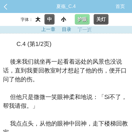
夏殇_C.4
首页
大
中
小
护眼
关灯
字体：
上一章
目录
下一页
C.4 (第1/2页)
後来我们就坐再一起看着远处的风景也没说
话，直到我要回教室时才想起了他的伤，便开口
问了他的伤。
但他只是微微一笑眼神柔和地说：「Si不了，
帮我请假。」
我点点头，从他的眼神中回神，走下楼梯回教