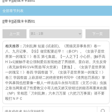
[[带卡]]还我卡卡西01
全部章节列表
[[带卡]]还我卡卡西01
上一页
下一页
相关推荐：
刀剑乱舞 短篇 (试读区)
、
《黑猫灵异事务所》卷一
八、九月记事
、
【综】做官配要赶早！（多CP）
、
《女孩子是世
界第一的瑰宝！》卷五 第七集篇
、
【一人之下】小心肝
、
[触手高
H 1v1]被触手老公强制爱后发现他进了男德班
、
姜白岩
、
天生反骨
（表兄妹骨科/1V4/黑道/军火世家）【萧逸】
、
《女孩子是世界第
一的瑰宝！》卷四 学园祭篇 下
、
《女孩子是世界第一的瑰宝！》
卷三 学园祭篇 上
萩原研二的绝密资料书写中
《渣男惩罚系统》
掌
中风暴
我也想要像一般人一样去战斗
永恒与谎言（文艺小说）
虫族
之靠当网黄成了性爱教父
小哥儿他又娇又软
错过的能否再重来
欢颜
（NP）
常相思
「刀剑乱舞」六本刀万屋（六把刀万事屋）
请不要
殴打ＮＰＣ