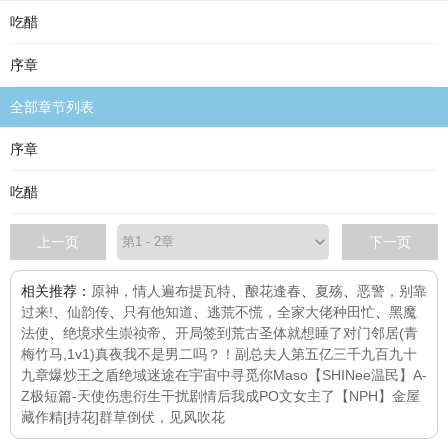
吃醋
序章
全部章节列表
序章
吃醋
上一页
下一页
相关推荐：
原神，情人遍布提瓦特
、
酿花逢春
、
夏殇
、
恶警，别靠
过来!
、
仙韵传
、
只有他知道
、
逃荒不慌，全家大佬种田忙
、
黑魔
法使
、
绝境求生崇祯帝
、
开局签到荒古圣体
就想睡了对门邻居(青
梅竹马,1v1)
真夜
我不是男二吗？！
副总夫人第五亿三千九百九十
九章
爆炒王之盾
绝域迷途
在宇宙中寻觅你
Maso
【SHINee温民】A-
Z极短篇-天使伤患衍生
干扰剧情后我成PO文女主了【NPH】
金屋
藏作精
[持花]群草倒伏，见风吹花